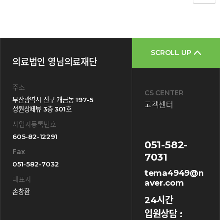
SCROLL UP
의료법인 영님의료재단
주소
CS CENTER
부산광역시 진구 개금동 197-5
고객센터
성원상떼뷰 3층 301호
사업자등록번호
605-82-12291
051-582-
Fax
7031
051-582-7032
tema4949@n
대표자
aver.com
손창환
24시간
입원상담 :