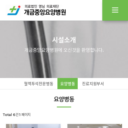
시설소개
개금중앙요양병원에 오신것을 환영합니다.
혈액투석전문병동
요양병동
진료지원부서
요양병동
Total 6건
1 페이지