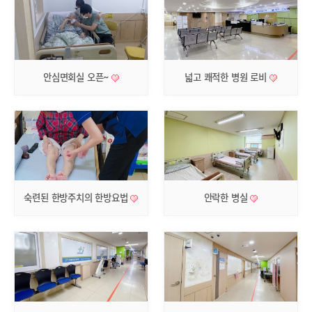
안심면회실 오픈~
넓고 쾌적한 병원 로비
숙련된 한방주치의 한방요법
안락한 병실