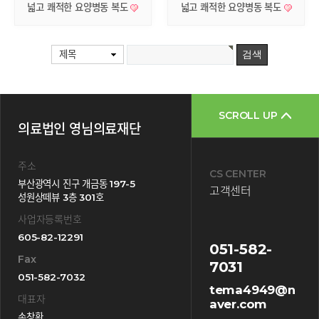
넓고 쾌적한 요양병동 복도
넓고 쾌적한 요양병동 복도
제목
SCROLL UP
의료법인 영님의료재단
주소
CS CENTER
부산광역시 진구 개금동 197-5
고객센터
성원상떼뷰 3층 301호
사업자등록번호
605-82-12291
051-582-
Fax
7031
051-582-7032
tema4949@n
대표자
aver.com
손창환