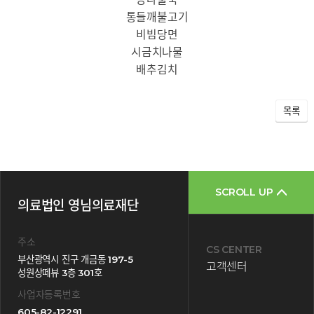
통들깨불고기
비빔당면
시금치나물
배추김치
목록
SCROLL UP
의료법인 영님의료재단
주소
CS CENTER
부산광역시 진구 개금동 197-5
고객센터
성원상떼뷰 3층 301호
사업자등록번호
605-82-12291