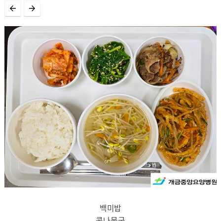
백미밥
콩나물국