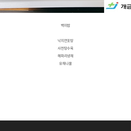
백미밥
낙지연포탕
사천탕수육
해파리냉채
유채나물