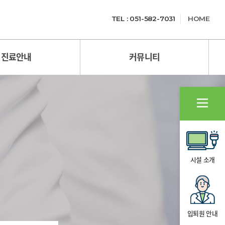
TEL : 051-582-7031
HOME
진료안내
커뮤니티
시설 소개
입퇴원 안내