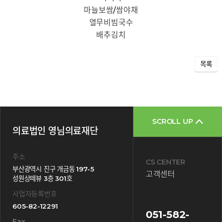
마늘보쌈/쌈야채
열무비빔국수
배추김치
목록
SCROLL UP
의료법인 영님의료재단
주소
CS CENTER
부산광역시 진구 개금동 197-5
고객센터
성원상떼뷰 3층 301호
사업자등록번호
605-82-12291
051-582-
Fax