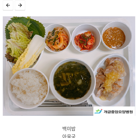
백미밥
아욱국