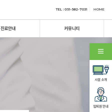
TEL : 051-582-7031
HOME
진료안내
커뮤니티
시설 소개
입퇴원 안내