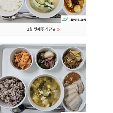
2월 셋째주 식단★