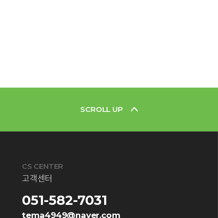
SCROLL UP
CS CENTER
고객센터
051-582-7031
tema4949@naver.com