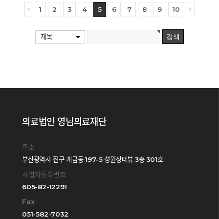
1
2
3
4
5
6
7
8
9
10
제목
의료법인 영님의료재단
주소
부산광역시 진구 개금동 197-5 성원상떼뷰 3층 301호
사업자등록번호
605-82-12291
Fax
051-582-7032