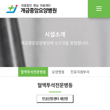
시설소개
개금중앙요양병원에 오신것을 환영합니다.
혈액투석전문병동
요양병동
진료지원부서
혈액투석전문병동
인공신장센터 새단장