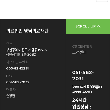
SCROLL UP
의료법인 영님의료재단
주소
CS CENTER
부산광역시 진구 개금동 197-5
고객센터
성원상떼뷰 3층 301호
사업자등록번호
605-82-12291
051-582-
Fax
7031
051-582-7032
tema4949@n
대표자
aver.com
손창환
24시간
입원상담 :