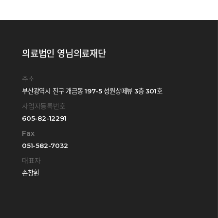
의료법인 영님의료재단
주소
부산광역시 진구 개금동 197-5 성원상떼뷰 3층 301호
사업자등록번호
605-82-12291
Fax
051-582-7032
대표자
손창환