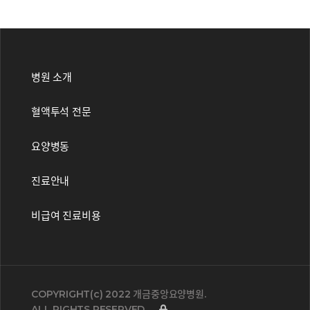
병원 소개
혈액투석 전문
요양병동
진료안내
비급여 진료비용
COPYRIGHT(c) 2022
개금중앙요양병원.
ALL RIGHTS RESERVED..