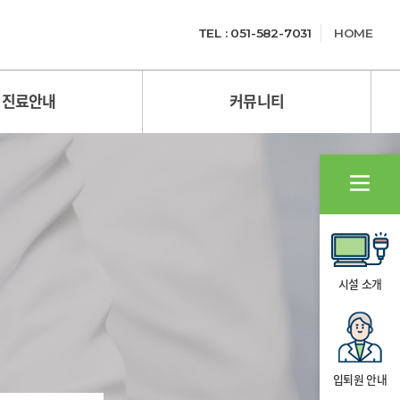
TEL : 051-582-7031
HOME
진료안내
커뮤니티
시설 소개
입퇴원 안내