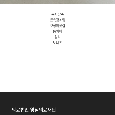
동지팥죽
돈육장조림
오징어젓갈
동치미
김치
도너츠
의료법인 영님의료재단