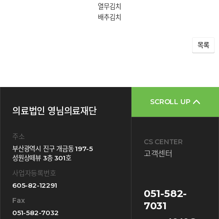
열무김치
배추김치
목록
SCROLL UP
의료법인 영님의료재단
주소
CS CENTER
부산광역시 진구 개금동 197-5
고객센터
성원상떼뷰 3층 301호
사업자등록번호
605-82-12291
051-582-
Fax
7031
051-582-7032