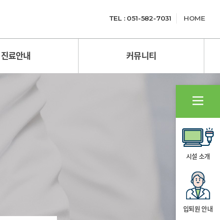
TEL : 051-582-7031
HOME
진료안내
커뮤니티
시설 소개
입퇴원 안내