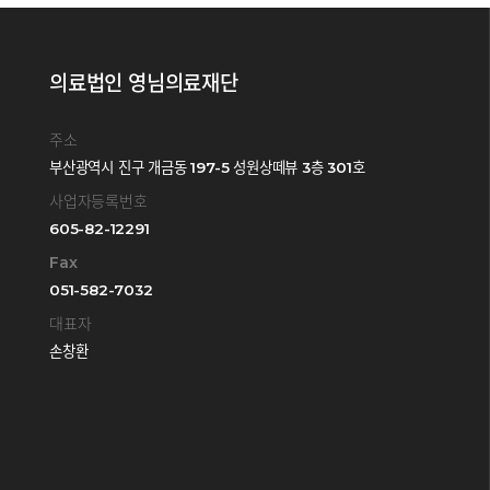
의료법인 영님의료재단
주소
부산광역시 진구 개금동 197-5 성원상떼뷰 3층 301호
사업자등록번호
605-82-12291
Fax
051-582-7032
대표자
손창환