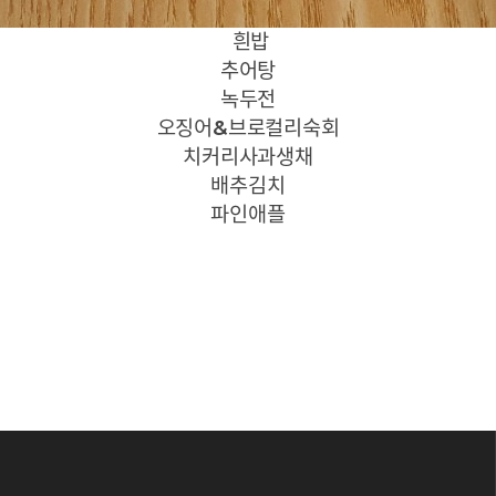
흰밥
추어탕
녹두전
오징어&브로컬리숙회
치커리사과생채
배추김치
파인애플