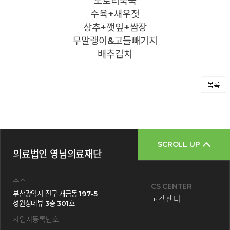
도토리묵국
수육+새우젓
상추+깻잎+쌈장
무말랭이&고들빼기지
배추김치
목록
SCROLL UP
의료법인 영님의료재단
주소
CS CENTER
부산광역시 진구 개금동 197-5
고객센터
성원상떼뷰 3층 301호
사업자등록번호